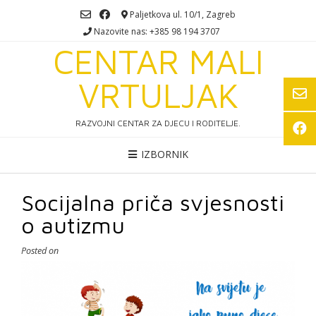
Skip
Paljetkova ul. 10/1, Zagreb
to
Nazovite nas: +385 98 194 3707
content
CENTAR MALI
VRTULJAK
RAZVOJNI CENTAR ZA DJECU I RODITELJE.
IZBORNIK
Socijalna priča svjesnosti
o autizmu
Posted on