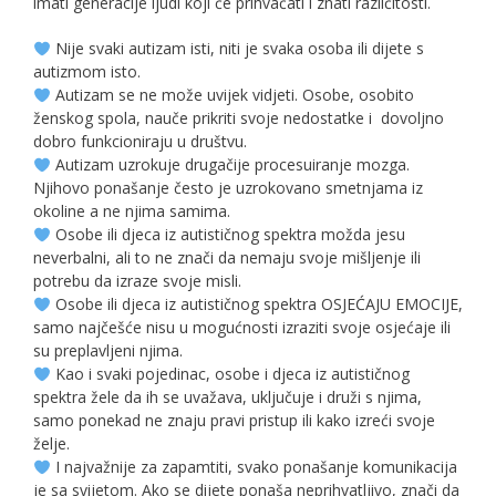
imati generacije ljudi koji će prihvaćati i znati različitosti.
Nije svaki autizam isti, niti je svaka osoba ili dijete s
autizmom isto.
Autizam se ne može uvijek vidjeti. Osobe, osobito
ženskog spola, nauče prikriti svoje nedostatke i dovoljno
dobro funkcioniraju u društvu.
Autizam uzrokuje drugačije procesuiranje mozga.
Njihovo ponašanje često je uzrokovano smetnjama iz
okoline a ne njima samima.
Osobe ili djeca iz autističnog spektra možda jesu
neverbalni, ali to ne znači da nemaju svoje mišljenje ili
potrebu da izraze svoje misli.
Osobe ili djeca iz autističnog spektra OSJEĆAJU EMOCIJE,
samo najčešće nisu u mogućnosti izraziti svoje osjećaje ili
su preplavljeni njima.
Kao i svaki pojedinac, osobe i djeca iz autističnog
spektra žele da ih se uvažava, uključuje i druži s njima,
samo ponekad ne znaju pravi pristup ili kako izreći svoje
želje.
I najvažnije za zapamtiti, svako ponašanje komunikacija
je sa svijetom. Ako se dijete ponaša neprihvatljivo, znači da