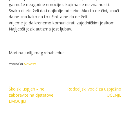
ga muče neugodne emocije s kojima se ne zna nositi.
Svako dijete želi dati najbolje od sebe. Ako to ne čini, znači
da ne zna kako da to učini, a ne da ne želi.
Vrijeme je da krenemo komunicirati zajedničkim jezikom.
Najljepši jezik autizma jest ljubav.
Martina Jurilj, mag.rehab.educ.
Posted in
Novosti
Post
Školski uspjeh – ne
Roditeljski vodič za uspješno
navigation
zaboravite na djetetove
UČENJE
EMOCIJE!