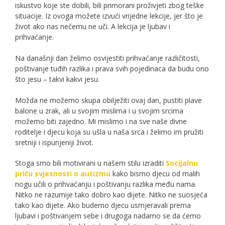
iskustvo koje ste dobili, bili primorani proživjeti zbog teške
situacije. Iz ovoga možete izvući vrijedne lekcije, jer što je
život ako nas nečemu ne uči. A lekcija je ljubav i
prihvaćanje.
Na današnji dan želimo osvijestiti prihvaćanje različitosti,
poštivanje tuđih razlika i prava svih pojedinaca da budu ono
što jesu – takvi kakvi jesu.
Možda ne možemo skupa obilježiti ovaj dan, pustiti plave
balone u zrak, ali u svojim mislima i u svojim srcima
možemo biti zajedno. Mi mislimo i na sve naše divne
roditelje i djecu koja su ušla u naša srca i želimo im pružiti
sretniji i ispunjeniji život.
Stoga smo bili motivirani u našem stilu izraditi
Socijalnu
priču svjesnosti o autizmu
kako bismo djecu od malih
nogu učili o prihvaćanju i poštivanju razlika među nama.
Nitko ne razumije tako dobro kao dijete. Nitko ne suosjeća
tako kao dijete. Ako budemo djecu usmjeravali prema
ljubavi i poštivanjem sebe i drugoga nadamo se da ćemo