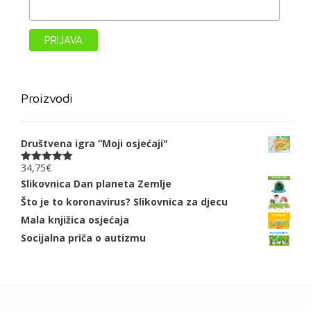
Proizvodi
Društvena igra “Moji osjećaji"
34,75
€
Ocjenjeno
5.00
od 5
Slikovnica Dan planeta Zemlje
Što je to koronavirus? Slikovnica za djecu
Mala knjižica osjećaja
Socijalna priča o autizmu