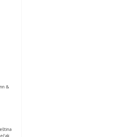
ann &
eština
ječak