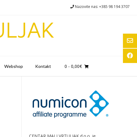
Nazovite nas: +385 98 194 3707
ULJAK
0
- 0,00€
Webshop
Kontakt
CENTAR MALI VRTULJAK d.o.o. je