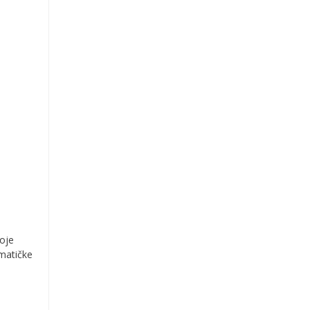
oje
ematičke