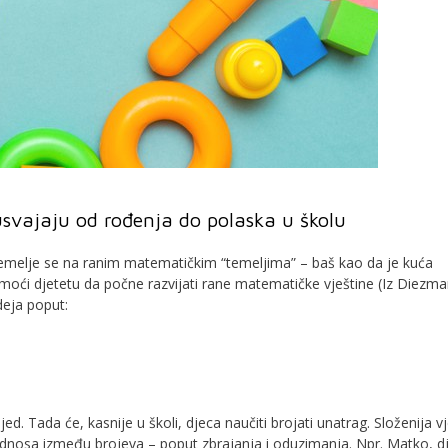
svajaju od rođenja do polaska u školu
 temelje se na ranim matematičkim “temeljima” – baš kao da je kuća
moći djetetu da počne razvijati rane matematičke vještine (Iz Diezm
deja poput:
. Tada će, kasnije u školi, djeca naučiti brojati unatrag. Složenija vj
nosa između brojeva – poput zbrajanja i oduzimanja. Npr. Matko, d