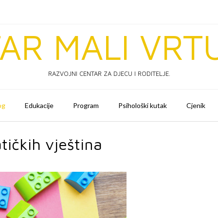
AR MALI VRT
RAZVOJNI CENTAR ZA DJECU I RODITELJE.
og
Edukacije
Program
Psihološki kutak
Cjenik
ičkih vještina