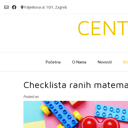
Skip
Paljetkova ul. 10/1, Zagreb
to
content
CENT
Početna
O Nama
Novosti
Bl
Checklista ranih matemat
Posted on