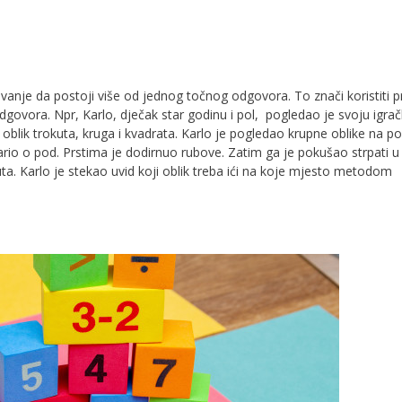
anje da postoji više od jednog točnog odgovora. To znači koristiti p
dgovora. Npr, Karlo, dječak star godinu i pol, pogledao je svoju igra
e oblik trokuta, kruga i kvadrata. Karlo je pogledao krupne oblike na p
dario o pod. Prstima je dodirnuo rubove. Zatim ga je pokušao strpati u
ta. Karlo je stekao uvid koji oblik treba ići na koje mjesto metodom