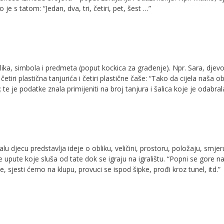
je s tatom: “Jedan, dva, tri, četiri, pet, šest …”
lika, simbola i predmeta (poput kockica za građenje). Npr. Sara, djevo
četiri plastična tanjurića i četiri plastične čaše: “Tako da cijela naša ob
 te je podatke znala primijeniti na broj tanjura i šalica koje je odabral
alu djecu predstavlja ideje o obliku, veličini, prostoru, položaju, smjeru
je upute koje sluša od tate dok se igraju na igralištu. “Popni se gore n
e, sjesti ćemo na klupu, provuci se ispod šipke, prođi kroz tunel, itd.”