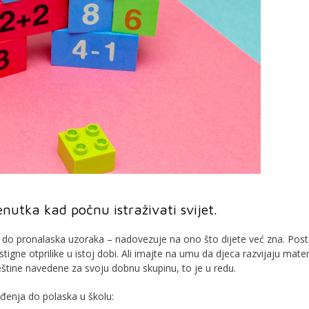
utka kad počnu istraživati ​​svijet.
a do pronalaska uzoraka – nadovezuje na ono što dijete već zna. Post
gne otprilike u istoj dobi. Ali imajte na umu da djeca razvijaju mat
eštine navedene za svoju dobnu skupinu, to je u redu.
đenja do polaska u školu: