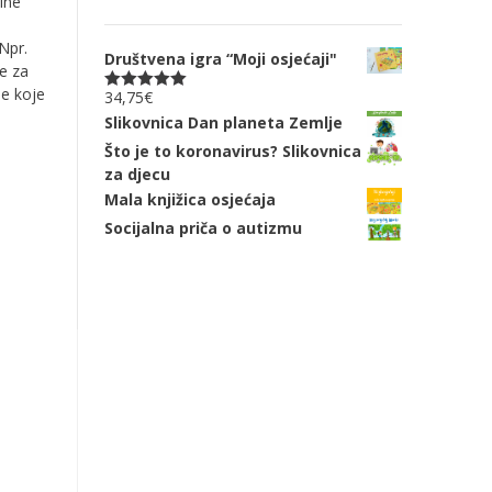
ine
Npr.
Društvena igra “Moji osjećaji"
ke za
ne koje
34,75
€
Ocjenjeno
5.00
od 5
Slikovnica Dan planeta Zemlje
Što je to koronavirus? Slikovnica
za djecu
Mala knjižica osjećaja
Socijalna priča o autizmu