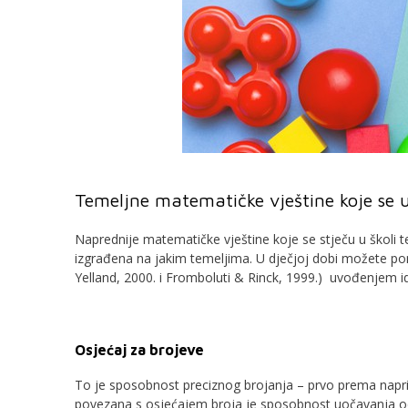
Temeljne matematičke vještine koje se u
Naprednije matematičke vještine koje se stječu u školi
izgrađena na jakim temeljima. U dječjoj dobi možete po
Yelland, 2000. i Fromboluti & Rinck, 1999.) uvođenjem i
Osjećaj za brojeve
To je sposobnost preciznog brojanja – prvo prema naprijed
povezana s osjećajem broja je sposobnost uočavanja od