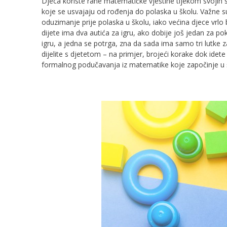
Djeca koriste rane matematičke vještine tijekom svojih 
koje se usvajaju od rođenja do polaska u školu. Važne su
oduzimanje prije polaska u školu, iako većina djece vrlo
dijete ima dva autića za igru, ako dobije još jedan za pokl
igru, a jedna se potrga, zna da sada ima samo tri lutke 
dijelite s djetetom – na primjer, brojeći korake dok idete
formalnog podučavanja iz matematike koje započinje u š