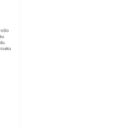
rošlo
čku
odu.
 svaku