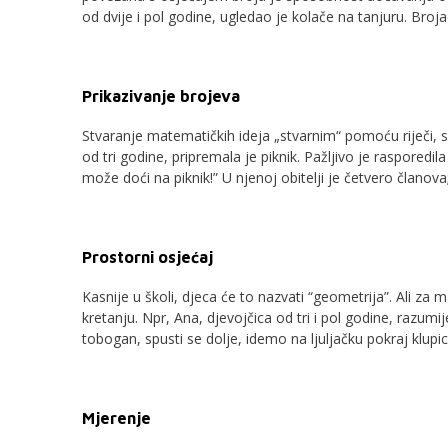
od dvije i pol godine, ugledao je kolače na tanjuru. Brojao 
Prikazivanje brojeva
Stvaranje matematičkih ideja „stvarnim“ pomoću riječi, s
od tri godine, pripremala je piknik. Pažljivo je rasporedila 
može doći na piknik!” U njenoj obitelji je četvero članova;
Prostorni osjećaj
Kasnije u školi, djeca će to nazvati “geometrija”. Ali za m
kretanju. Npr, Ana, djevojčica od tri i pol godine, razumi
tobogan, spusti se dolje, idemo na ljuljačku pokraj klupic
Mjerenje