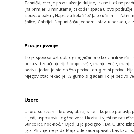
Tehnički, ovo je pronalaženje duljine, visine i težine p
(na primjer, u minutama) također spada u ovo područje vje
ispitivao baku: „Napraviti kolačiće? Ja to učinim! ” Zat
šalice, Gabrijel. Napuni čašu jednom i stavi u posudu, a
Procjenjivanje
To je sposobnost dobrog nagađanja o količini ili veličin
pokazati značenje riječi poput više, manje, veće, manje,
peciva: jedan je bio obično pecivo, drugi mini pecivo. Nj
Njegov otac rekao je: „Sigurno si gladan! To je pecivo ve
Uzorci
Uzorci su stvari – brojevi, oblici, slike – koje se ponavl
slijedi, uspostaviti logične veze i koristiti vještine ras
Sunce ide noć-noć. ” Djed ju je podigao: „Da. Ujutro izla
igra. Ali vrijeme je da Maja ode sada spavati, baš kao i s