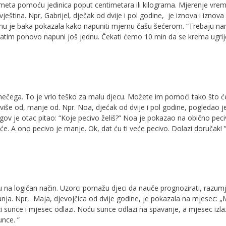
redmeta pomoću jedinica poput centimetara ili kilograma. Mjerenje vre
ština. Npr, Gabrijel, dječak od dvije i pol godine, je iznova i iznova
im mu je baka pokazala kako napuniti mjernu čašu šećerom. “Trebaju na
 zatim ponovo napuni još jednu. Čekati ćemo 10 min da se krema ugrije
i nečega. To je vrlo teško za malu djecu. Možete im pomoći tako što ć
 više od, manje od. Npr. Noa, djećak od dvije i pol godine, pogledao j
egov je otac pitao: “Koje pecivo želiš?” Noa je pokazao na obično peci
će. A ono pecivo je manje. Ok, dat ću ti veće pecivo. Dolazi doručak! 
jaju na logičan način. Uzorci pomažu djeci da nauče prognozirati, razumj
uđivanja. Npr, Maja, djevojčica od dvije godine, je pokazala na mjesec: „
zi sunce i mjesec odlazi. Noću sunce odlazi na spavanje, a mjesec izla
unce. ”