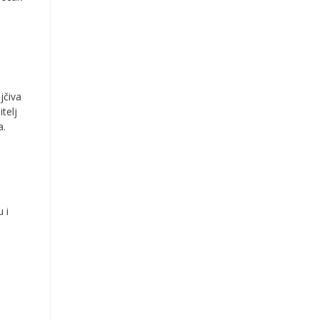
jčiva
itelj
a.
 i
a