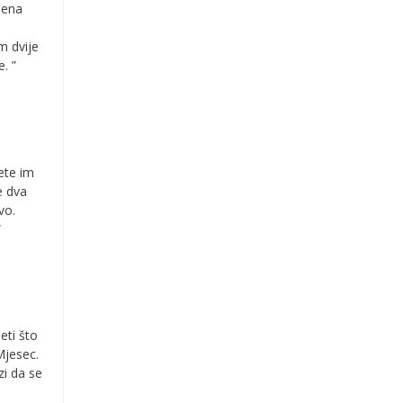
mena
m dvije
. ”
ete im
e dva
vo.
”
eti što
Mjesec.
zi da se