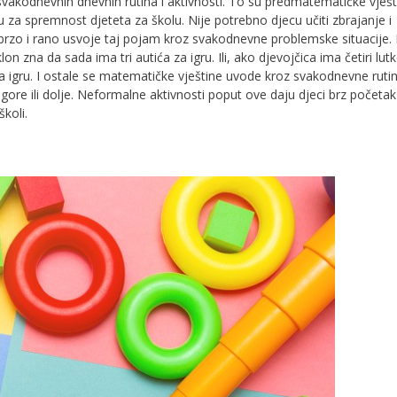
svakodnevnih dnevnih rutina i aktivnosti. To su predmatematičke vješt
 za spremnost djeteta za školu. Nije potrebno djecu učiti zbrajanje i
 brzo i rano usvoje taj pojam kroz svakodnevne problemske situacije. 
on zna da sada ima tri autića za igru. Ili, ako djevojčica ima četiri lut
za igru. I ostale se matematičke vještine uvode kroz svakodnevne ruti
 gore ili dolje. Neformalne aktivnosti poput ove daju djeci brz početak
koli.