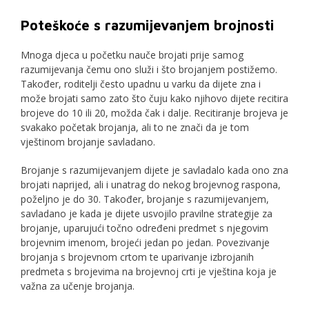
Poteškoće s razumijevanjem brojnosti
Mnoga djeca u početku nauče brojati prije samog
razumijevanja čemu ono služi i što brojanjem postižemo.
Također, roditelji često upadnu u varku da dijete zna i
može brojati samo zato što čuju kako njihovo dijete recitira
brojeve do 10 ili 20, možda čak i dalje. Recitiranje brojeva je
svakako početak brojanja, ali to ne znači da je tom
vještinom brojanje savladano.
Brojanje s razumijevanjem dijete je savladalo kada ono zna
brojati naprijed, ali i unatrag do nekog brojevnog raspona,
poželjno je do 30. Također, brojanje s razumijevanjem,
savladano je kada je dijete usvojilo pravilne strategije za
brojanje, uparujući točno određeni predmet s njegovim
brojevnim imenom, brojeći jedan po jedan. Povezivanje
brojanja s brojevnom crtom te uparivanje izbrojanih
predmeta s brojevima na brojevnoj crti je vještina koja je
važna za učenje brojanja.