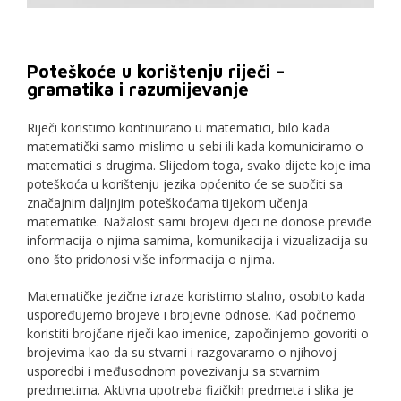
Poteškoće u korištenju riječi –
gramatika i razumijevanje
Riječi koristimo kontinuirano u matematici, bilo kada
matematički samo mislimo u sebi ili kada komuniciramo o
matematici s drugima. Slijedom toga, svako dijete koje ima
poteškoća u korištenju jezika općenito će se suočiti sa
značajnim daljnjim poteškoćama tijekom učenja
matematike. Nažalost sami brojevi djeci ne donose previđe
informacija o njima samima, komunikacija i vizualizacija su
ono što pridonosi više informacija o njima.
Matematičke jezične izraze koristimo stalno, osobito kada
uspoređujemo brojeve i brojevne odnose. Kad počnemo
koristiti brojčane riječi kao imenice, započinjemo govoriti o
brojevima kao da su stvarni i razgovaramo o njihovoj
usporedbi i međusodnom povezivanju sa stvarnim
predmetima. Aktivna upotreba fizičkih predmeta i slika je