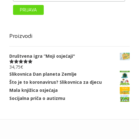
Proizvodi
Društvena igra “Moji osjećaji"
34,75
€
Ocjenjeno
5.00
od 5
Slikovnica Dan planeta Zemlje
Što je to koronavirus? Slikovnica za djecu
Mala knjižica osjećaja
Socijalna priča o autizmu