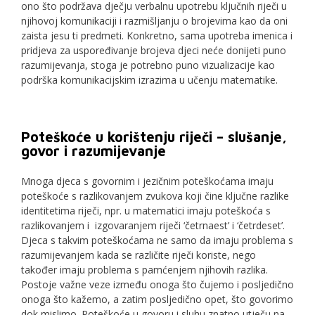
ono što podržava dječju verbalnu upotrebu ključnih riječi u
njihovoj komunikaciji i razmišljanju o brojevima kao da oni
zaista jesu ti predmeti. Konkretno, sama upotreba imenica i
pridjeva za uspoređivanje brojeva djeci neće donijeti puno
razumijevanja, stoga je potrebno puno vizualizacije kao
podrška komunikacijskim izrazima u učenju matematike.
Poteškoće u korištenju riječi – slušanje,
govor i razumijevanje
Mnoga djeca s govornim i jezičnim poteškoćama imaju
poteškoće s razlikovanjem zvukova koji čine ključne razlike
identitetima riječi, npr. u matematici imaju poteškoća s
razlikovanjem i izgovaranjem riječi ‘četrnaest’ i ‘četrdeset’.
Djeca s takvim poteškoćama ne samo da imaju problema s
razumijevanjem kada se različite riječi koriste, nego
također imaju problema s pamćenjem njihovih razlika.
Postoje važne veze između onoga što čujemo i posljedično
onoga što kažemo, a zatim posljedično opet, što govorimo
dok mislimo. Poteškoće u govoru i sluhu znatno utječu na