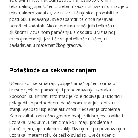
tekstualnog tipa. Učenici trebaju zapamtiti sve informacije u
tekstualnom zadatku, vizualizirati činjenice, promisliti o
postupku rješavanja, sve zapamtiti te onda rješavati
određeni zadatak. Ako dijete ima značajnih teškoća u
slušnom i vizualnom pamćenju, a osobito u vizualnoj
radnoj memoriji, javiti će se poteškoće u učenju i
savladavanju matematičkog gradiva.
Poteškoće sa sekvenciranjem
Učenici koji se smatraju „uspješnima“ općenito imaju
izvrsne vještine pamćenja i prepoznavanja uzoraka.
Sposobni su filtrirati informacije koje dobivaju u učionici i
prilagoditi ih prethodnom naučenom znanju. I oni su u
stanju vježbati uspješne aktivnosti rješavanja problema.
Kao rezultat, oni tečno govore ovaj jezik brojeva, oblika i
uzoraka. Međutim, učenicima koji imaju problema s
pamćenjem, apstraktnim zaključivanjem i prepoznavanjem
uzoraka, matematiku će teško svladati. Ovi će učenici