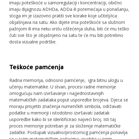
imaju poteškoće u samoregulaciji i koncentraciji, obično
imaju dijagnozu ADHDa, ADDa ili poremećaja u ponašanju,
stoga im je izazovno pratiti sve korake koje učitelj/ica
objašnjava na satu. Ako dijete ima poteškoće sa slušnom
pažnjom ili ima neku vrstu oštećenja sluha, biti će mu teško
čuti sve što je objašnjeno na satu te će mu biti potrebno
dosta vizualne podrške.
Teškoće pamćenja
Radna memorija, odnosno pamćenje, igra bitnu ulogu u
učenju matematike. U stvari, procesi radne memorije
omogućuju nam izvršavanje i najjednostavnijih
matematičkih zadataka poput usporedbe brojeva. Djeca se
moraju prisjetiti značenja numeričkih simbola, održavati
podatke u memoriji i istodobno izvršavati zadatak
usporedbe kako bi se identificirao najveći broj. Isti taj
proces memorije potreban je za složenije matematičke
zadatke. Postupak vizualno/prostornog pamćenja ponavlja
se u svim matematičkim zadacima, osobito u onim