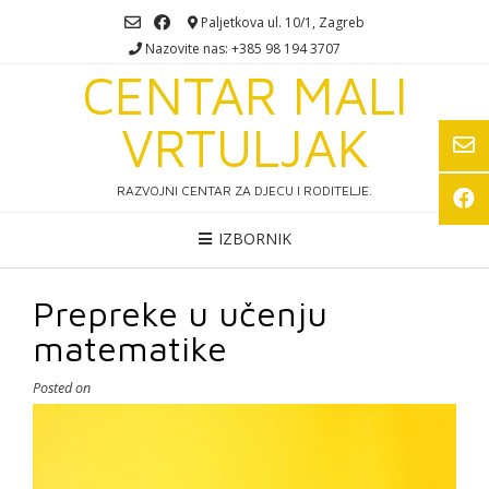
Skip
Paljetkova ul. 10/1, Zagreb
to
Nazovite nas: +385 98 194 3707
content
CENTAR MALI
VRTULJAK
RAZVOJNI CENTAR ZA DJECU I RODITELJE.
IZBORNIK
Prepreke u učenju
matematike
Posted on