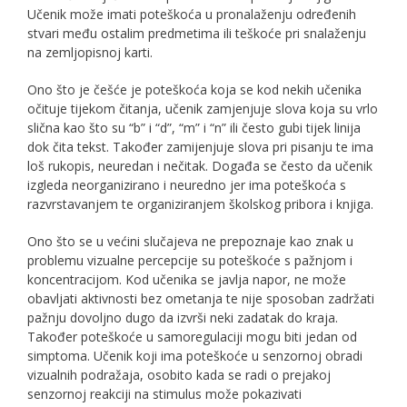
Učenik može imati poteškoća u pronalaženju određenih
stvari među ostalim predmetima ili teškoće pri snalaženju
na zemljopisnoj karti.
Ono što je češće je poteškoća koja se kod nekih učenika
očituje tijekom čitanja, učenik zamjenjuje slova koja su vrlo
slična kao što su “b” i “d”, “m” i “n” ili često gubi tijek linija
dok čita tekst. Također zamijenjuje slova pri pisanju te ima
loš rukopis, neuredan i nečitak. Događa se često da učenik
izgleda neorganizirano i neuredno jer ima poteškoća s
razvrstavanjem te organiziranjem školskog pribora i knjiga.
Ono što se u većini slučajeva ne prepoznaje kao znak u
problemu vizualne percepcije su poteškoće s pažnjom i
koncentracijom. Kod učenika se javlja napor, ne može
obavljati aktivnosti bez ometanja te nije sposoban zadržati
pažnju dovoljno dugo da izvrši neki zadatak do kraja.
Također poteškoće u samoregulaciji mogu biti jedan od
simptoma. Učenik koji ima poteškoće u senzornoj obradi
vizualnih podražaja, osobito kada se radi o prejakoj
senzornoj reakciji na stimulus može pokazivati