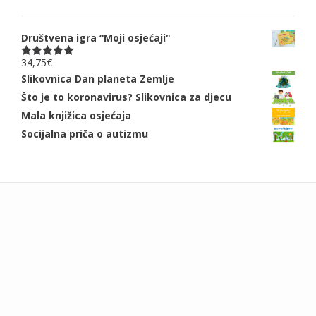
Društvena igra “Moji osjećaji"
34,75
€
Ocjenjeno
5.00
od 5
Slikovnica Dan planeta Zemlje
Što je to koronavirus? Slikovnica za djecu
Mala knjižica osjećaja
Socijalna priča o autizmu
Add your own widgets here