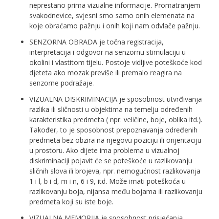
neprestano prima vizualne informacije. Promatranjem
svakodnevice, svjesni smo samo onih elemenata na
koje obraćamo pažnju i onih koji nam odvlače pažnju.
SENZORNA OBRADA je točna registracija,
interpretacija i odgovor na senzornu stimulaciju u
okolini i vlastitom tijelu. Postoje vidljive poteškoće kod
djeteta ako mozak previše ili premalo reagira na
senzorne podražaje.
VIZUALNA DISKRIMINACIJA je sposobnost utvrđivanja
razlika ili sličnosti u objektima na temelju određenih
karakteristika predmeta ( npr. veličine, boje, oblika itd.).
Također, to je sposobnost prepoznavanja određenih
predmeta bez obzira na njegovu poziciju ili orijentaciju
u prostoru. Ako dijete ima problema u vizualnoj
diskriminaciji pojavit će se poteškoće u razlikovanju
sličnih slova ili brojeva, npr. nemogućnost razlikovanja
1 i l, b i d, m i n, 6 i 9, itd. Može imati poteškoća u
razlikovanju boja, nijansa među bojama ili razlikovanju
predmeta koji su iste boje.
VIZUALNA MEMORIJA je sposobnost prisjećanja