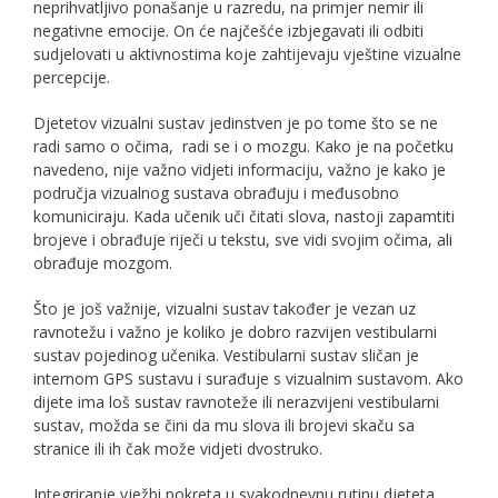
neprihvatljivo ponašanje u razredu, na primjer nemir ili
negativne emocije. On će najčešće izbjegavati ili odbiti
sudjelovati u aktivnostima koje zahtijevaju vještine vizualne
percepcije.
Djetetov vizualni sustav jedinstven je po tome što se ne
radi samo o očima, radi se i o mozgu. Kako je na početku
navedeno, nije važno vidjeti informaciju, važno je kako je
područja vizualnog sustava obrađuju i međusobno
komuniciraju. Kada učenik uči čitati slova, nastoji zapamtiti
brojeve i obrađuje riječi u tekstu, sve vidi svojim očima, ali
obrađuje mozgom.
Što je još važnije, vizualni sustav također je vezan uz
ravnotežu i važno je koliko je dobro razvijen vestibularni
sustav pojedinog učenika. Vestibularni sustav sličan je
internom GPS sustavu i surađuje s vizualnim sustavom. Ako
dijete ima loš sustav ravnoteže ili nerazvijeni vestibularni
sustav, možda se čini da mu slova ili brojevi skaču sa
stranice ili ih čak može vidjeti dvostruko.
Integriranje vježbi pokreta u svakodnevnu rutinu djeteta