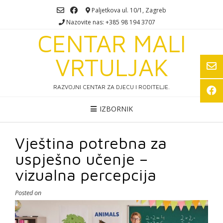
Skip
Paljetkova ul. 10/1, Zagreb
to
Nazovite nas: +385 98 194 3707
content
CENTAR MALI
VRTULJAK
RAZVOJNI CENTAR ZA DJECU I RODITELJE.
IZBORNIK
Vještina potrebna za
uspješno učenje –
vizualna percepcija
Posted on