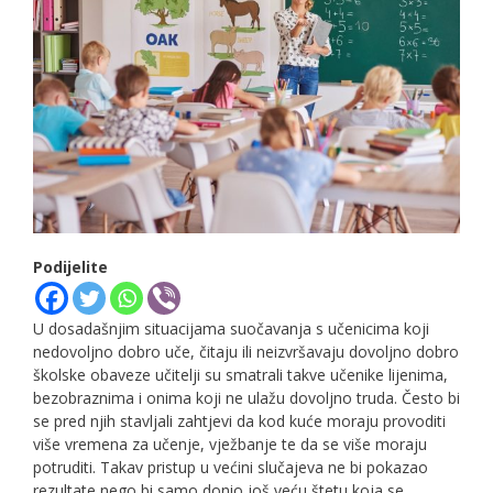
Podijelite
U dosadašnjim situacijama suočavanja s učenicima koji
nedovoljno dobro uče, čitaju ili neizvršavaju dovoljno dobro
školske obaveze učitelji su smatrali takve učenike lijenima,
bezobraznima i onima koji ne ulažu dovoljno truda. Često bi
se pred njih stavljali zahtjevi da kod kuće moraju provoditi
više vremena za učenje, vježbanje te da se više moraju
potruditi. Takav pristup u većini slučajeva ne bi pokazao
rezultate nego bi samo donio još veću štetu koja se