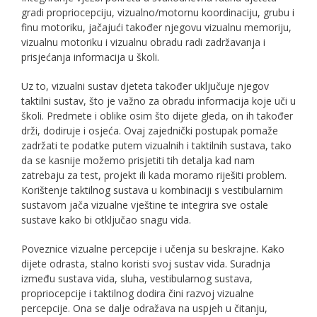
gradi propriocepciju, vizualno/motornu koordinaciju, grubu i
finu motoriku, jačajući također njegovu vizualnu memoriju,
vizualnu motoriku i vizualnu obradu radi zadržavanja i
prisjećanja informacija u školi.
Uz to, vizualni sustav djeteta također uključuje njegov
taktilni sustav, što je važno za obradu informacija koje uči u
školi. Predmete i oblike osim što dijete gleda, on ih također
drži, dodiruje i osjeća. Ovaj zajednički postupak pomaže
zadržati te podatke putem vizualnih i taktilnih sustava, tako
da se kasnije možemo prisjetiti tih detalja kad nam
zatrebaju za test, projekt ili kada moramo riješiti problem.
Korištenje taktilnog sustava u kombinaciji s vestibularnim
sustavom jača vizualne vještine te integrira sve ostale
sustave kako bi otključao snagu vida.
Poveznice vizualne percepcije i učenja su beskrajne. Kako
dijete odrasta, stalno koristi svoj sustav vida. Suradnja
između sustava vida, sluha, vestibularnog sustava,
propriocepcije i taktilnog dodira čini razvoj vizualne
percepcije. Ona se dalje odražava na uspjeh u čitanju,