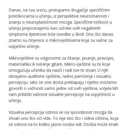
Danas, na svu sreću, pristupamo drugačije specifičnim
poteškoćama u učenju, iz perspektive neuroznanosti i
znanju o neuroplastičnosti mozga. Specifične teškoće u
učenju prepoznajemo kao uzroke ovih negativnih
simptoma djetetove loše izvedbe u školi. Ono što danas
znamo su činjenice o mikrovještinama koje su važne za
uspješno učenje.
Mikrovještine su odgovorne za čitanje, pisanje, pravopis,
matematiku ili sviranje gitare. Mikro-vještine su te koje
omogućuju učeniku da nauči i radi sve te stvari. U njih
ubrajamo auditivne vještine, radno pamćenje i vizualnu
percepciju. Iako se one dosta preklapaju i rijetko možemo
govoriti o važnosti samo jedne od ovih vještina, voljela bih
vam približiti važnost vizualne percepcije na uspješnost u
učenju.
Vizualna percepcija odnosi se na sposobnost mozga da
shvati ono što oči vide. To nije isto što i vidna oštrina, koja
se odnosi na to koliko jasno osoba vidi. Osoba može imati