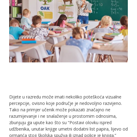
Dijete u razredu može imati nekoliko poteškoća vizualne
percepcije, ovisno koje područje je nedovoljno razvijeno.
Tako na primjer učenik može pokazati značajno ne
razumijevanje i ne snalaženje u prostornim odnosima,
zbunjuju ga upute kao što su “Postavi olovku ispred
udžbenika, unutar knjige umetni dodatni list papira, lijevo od
ormarića stoji školska spužva ili iznad police je knjiga.”