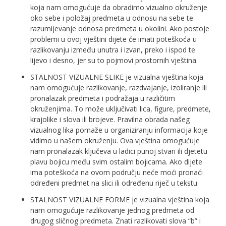
koja nam omogućuje da obradimo vizualno okruženje
oko sebe i položaj predmeta u odnosu na sebe te
razumijevanje odnosa predmeta u okolini. Ako postoje
problemi u ovoj vještini dijete će imati poteškoća u
razlikovanju između unutra i izvan, preko i ispod te
lijevo i desno, jer su to pojmovi prostornih vještina.
STALNOST VIZUALNE SLIKE je vizualna vještina koja
nam omogućuje razlikovanje, razdvajanje, izoliranje ili
pronalazak predmeta i podražaja u različitim
okruženjima. To može uključivati ​​lica, figure, predmete,
krajolike i slova ili brojeve. Pravilna obrada našeg
vizualnog lika pomaže u organiziranju informacija koje
vidimo u našem okruženju. Ova vještina omogućuje
nam pronalazak ključeva u ladici punoj stvari ili djetetu
plavu bojicu među svim ostalim bojicama. Ako dijete
ima poteškoća na ovom području neće moći pronaći
određeni predmet na slici ili određenu riječ u tekstu.
STALNOST VIZUALNE FORME je vizualna vještina koja
nam omogućuje razlikovanje jednog predmeta od
drugog sličnog predmeta. Znati razlikovati slova “b” i