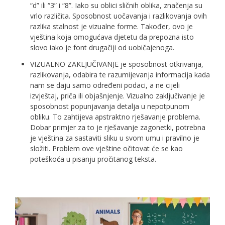
“d” ili “3” i “8”. Iako su oblici sličnih oblika, značenja su
vrlo različita. Sposobnost uočavanja i razlikovanja ovih
razlika stalnost je vizualne forme. Također, ovo je
vještina koja omogućava djetetu da prepozna isto
slovo iako je font drugačiji od uobičajenoga.
VIZUALNO ZAKLJUČIVANJE je sposobnost otkrivanja,
razlikovanja, odabira te razumijevanja informacija kada
nam se daju samo određeni podaci, a ne cijeli
izvještaj, priča ili objašnjenje. Vizualno zaključivanje je
sposobnost popunjavanja detalja u nepotpunom
obliku. To zahtijeva apstraktno rješavanje problema.
Dobar primjer za to je rješavanje zagonetki, potrebna
je vještina za sastaviti sliku u svom umu i pravilno je
složiti. Problem ove vještine očitovat će se kao
poteškoća u pisanju pročitanog teksta.