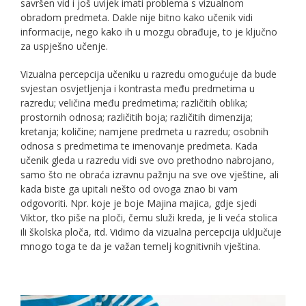
savršen vid i još uvijek imati problema s vizualnom
obradom predmeta. Dakle nije bitno kako učenik vidi
informacije, nego kako ih u mozgu obrađuje, to je ključno
za uspješno učenje.
Vizualna percepcija učeniku u razredu omogućuje da bude
svjestan osvjetljenja i kontrasta među predmetima u
razredu; veličina među predmetima; različitih oblika;
prostornih odnosa; različitih boja; različitih dimenzija;
kretanja; količine; namjene predmeta u razredu; osobnih
odnosa s predmetima te imenovanje predmeta. Kada
učenik gleda u razredu vidi sve ovo prethodno nabrojano,
samo što ne obraća izravnu pažnju na sve ove vještine, ali
kada biste ga upitali nešto od ovoga znao bi vam
odgovoriti. Npr. koje je boje Majina majica, gdje sjedi
Viktor, tko piše na ploči, čemu služi kreda, je li veća stolica
ili školska ploča, itd. Vidimo da vizualna percepcija uključuje
mnogo toga te da je važan temelj kognitivnih vještina.