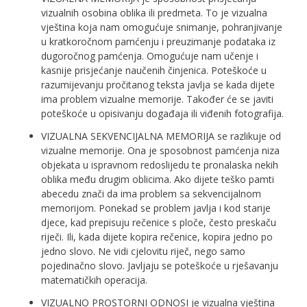
vizualnih osobina oblika ili predmeta. To je vizualna
vještina koja nam omogućuje snimanje, pohranjivanje
u kratkoročnom pamćenju i preuzimanje podataka iz
dugoročnog pamćenja. Omogućuje nam učenje i
kasnije prisjećanje naučenih činjenica. Poteškoće u
razumijevanju pročitanog teksta javlja se kada dijete
ima problem vizualne memorije. Također će se javiti
poteškoće u opisivanju događaja ili viđenih fotografija.
VIZUALNA SEKVENCIJALNA MEMORIJA se razlikuje od
vizualne memorije. Ona je sposobnost pamćenja niza
objekata u ispravnom redoslijedu te pronalaska nekih
oblika među drugim oblicima. Ako dijete teško pamti
abecedu znači da ima problem sa sekvencijalnom
memorijom. Ponekad se problem javlja i kod starije
djece, kad prepisuju rečenice s ploče, često preskaču
riječi. Ili, kada dijete kopira rečenice, kopira jedno po
jedno slovo. Ne vidi cjelovitu riječ, nego samo
pojedinačno slovo. Javljaju se poteškoće u rješavanju
matematičkih operacija.
VIZUALNO PROSTORNI ODNOSI je vizualna vještina