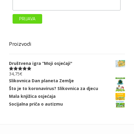
Proizvodi
Društvena igra “Moji osjećaji"
34,75
€
Ocjenjeno
5.00
od 5
Slikovnica Dan planeta Zemlje
Što je to koronavirus? Slikovnica za djecu
Mala knjižica osjećaja
Socijalna priča o autizmu