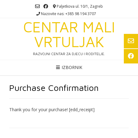
Skip
Paljetkova ul. 10/1, Zagreb
to
Nazovite nas: +385 98 194 3707
content
CENTAR MALI
VRTULJAK
RAZVOJNI CENTAR ZA DJECU I RODITELJE.
IZBORNIK
Purchase Confirmation
Thank you for your purchase! [edd_receipt]