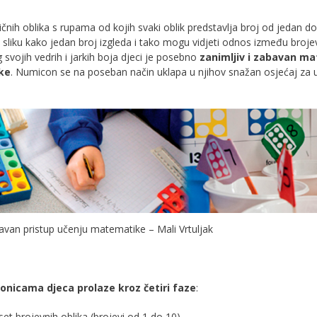
ičnih oblika s rupama od kojih svaki oblik predstavlja broj od jedan do
 sliku kako jedan broj izgleda i tako mogu vidjeti odnos između brojev
svojih vedrih i jarkih boja djeci je posebno
zanimljiv i zabavan mat
ike
. Numicon se na poseban način uklapa u njihov snažan osjećaj za u
bavan pristup učenju matematike – Mali Vrtuljak
nicama djeca prolaze kroz četiri faze
:
et brojevnih oblika (brojevi od 1 do 10)