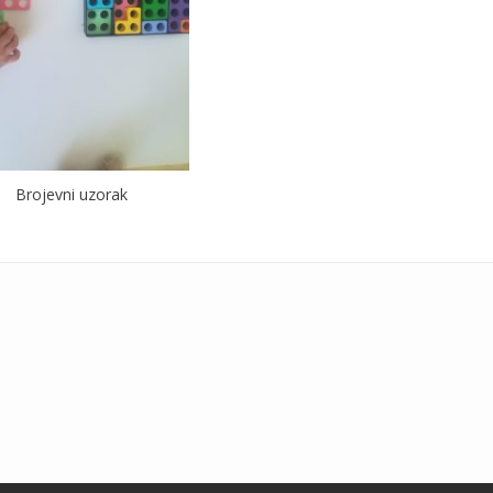
Brojevni uzorak
Add your own widgets here