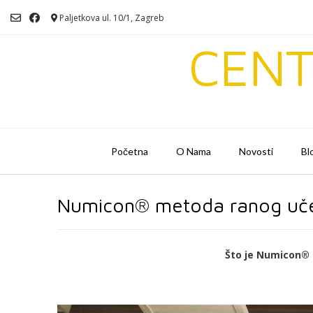
Skip
Paljetkova ul. 10/1, Zagreb
to
content
CENT
Početna
O Nama
Novosti
Bl
Numicon® metoda ranog uč
Što je Numicon®