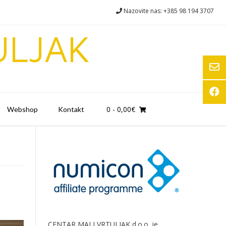
Nazovite nas: +385 98 194 3707
ULJAK
0
- 0,00€
Webshop
Kontakt
CENTAR MALI VRTULJAK d.o.o. je