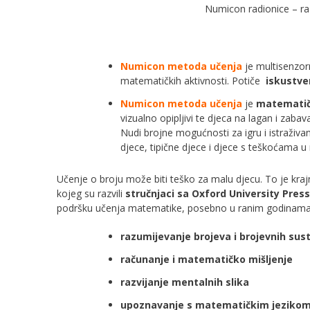
Numicon radionice – raz
Numicon metoda učenja
je multisenzorn
matematičkih aktivnosti. Potiče
iskustven
Numicon metoda učenja
je
matematičk
vizualno opipljivi te djeca na lagan i zab
Nudi brojne mogućnosti za igru i istraživa
djece, tipične djece i djece s teškoćama u 
Učenje o broju može biti teško za malu djecu. To je kra
kojeg su razvili
stručnjaci sa Oxford University Pres
podršku učenja matematike, posebno u ranim godinama k
razumijevanje brojeva i brojevnih sus
računanje i matematičko mišljenje
razvijanje mentalnih slika
upoznavanje s matematičkim jeziko