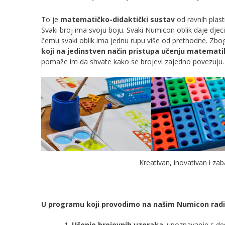
To je
matematičko-didaktički sustav
od ravnih plast
Svaki broj ima svoju boju. Svaki Numicon oblik daje djeci
čemu svaki oblik ima jednu rupu više od prethodne. Zbog 
koji na jedinstven način pristupa učenju matemat
pomaže im da shvate kako se brojevi zajedno povezuju.
Kreativan, inovativan i za
U programu koji provodimo na našim Numicon radio
Učenje brojevnih uzoraka
: upoznavanje s des