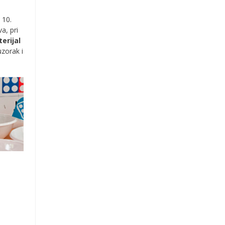
 10.
a, pri
erijal
zorak i