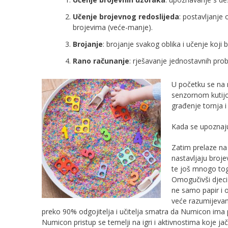
Učenje brojevnog redoslijeda
: postavljanje
brojevima (veće-manje).
Brojanje
: brojanje svakog oblika i učenje koji 
Rano računanje
: rješavanje jednostavnih pro
U početku se na 
senzornom kutijom
građenje tornja i 
Kada se upoznaju 
Zatim prelaze na 
nastavljaju broje
te još mnogo to
Omogučivši djeci
ne samo papir i 
veće razumijevan
preko 90% odgojitelja i učitelja smatra da Numicon ima p
Numicon pristup se temelji na igri i aktivnostima koje jač