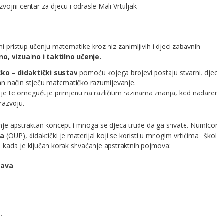
vojni centar za djecu i odrasle Mali Vrtuljak
i pristup učenju matematike kroz niz zanimljivih i djeci zabavnih
o, vizualno i taktilno učenje.
o – didaktički sustav
pomoću kojega brojevi postaju stvarni, djec
avan način stječu matematičko razumijevanje.
nje te omogućuje primjenu na različitim r
azinama znanja, kod nadare
razvoju.
jnje apstraktan koncept i mnoga se djeca trude da ga shvate. Numico
sa
(OUP), didaktički je materijal koji se koristi u mnogim vrtićima i šk
ada je ključan korak shvaćanje apstraktnih pojmova:
tava
m
.