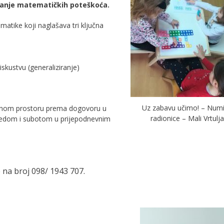
anje matematičkih poteškoća.
ike koji naglašava tri ključna
kustvu (generaliziranje)
Uz zabavu učimo! – Num
dnom prostoru prema dogovoru u
radionice – Mali Vrtulj
ijedom i subotom u prijepodnevnim
te na broj 098/ 1943 707.