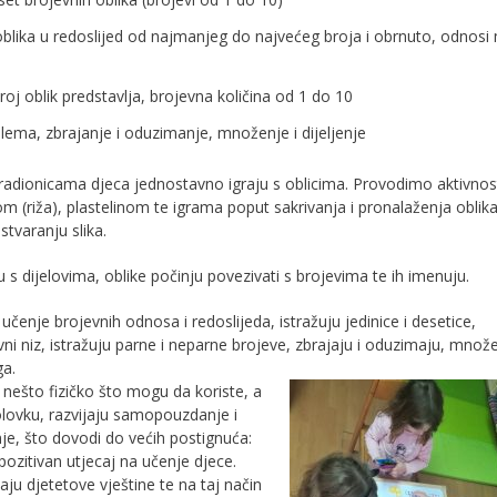
 oblika u redoslijed od najmanjeg do najvećeg broja i obrnuto, odnos
broj oblik predstavlja, brojevna količina od 1 do 10
blema, zbrajanje i oduzimanje, množenje i dijeljenje
radionicama djeca jednostavno igraju s oblicima. Provodimo aktivnos
 (riža), plastelinom te igrama poput sakrivanja i pronalaženja oblika
stvaranju slika.
s dijelovima, oblike počinju povezivati s brojevima te ih imenuju.
učenje brojevnih odnosa i redoslijeda, istražuju jedinice i desetice,
vni niz, istražuju parne i neparne brojeve, zbrajaju i oduzimaju, množe 
ga.
 nešto fizičko što mogu da koriste, a
olovku, razvijaju samopouzdanje i
je, što dovodi do većih postignuća:
ozitivan utjecaj na učenje djece.
aju djetetove vještine te na taj način