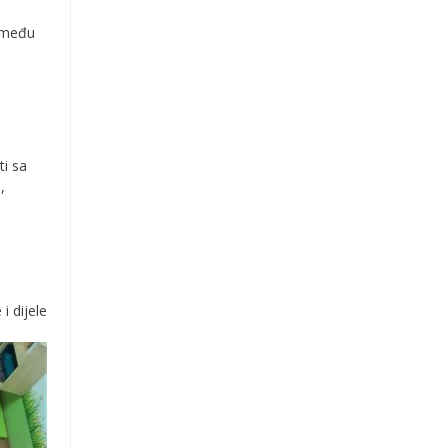
i među
ti sa
,
i dijele