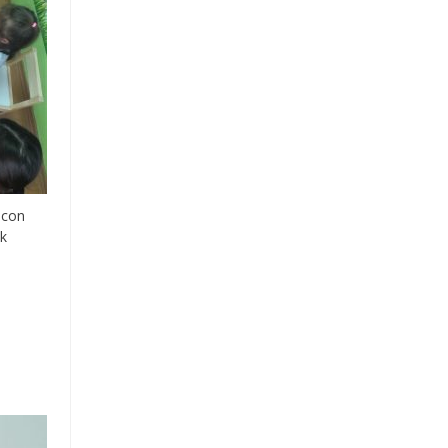
icon
ak