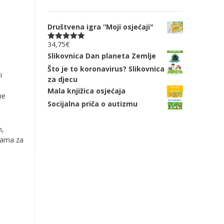
Društvena igra “Moji osjećaji"
34,75
€
Ocjenjeno
5.00
od 5
Slikovnica Dan planeta Zemlje
Što je to koronavirus? Slikovnica
i
za djecu
Mala knjižica osjećaja
ne
Socijalna priča o autizmu
n,
olama za