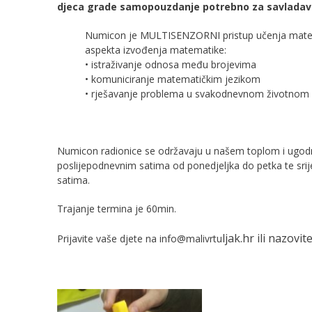
djeca grade samopouzdanje potrebno za savladav
Numicon je MULTISENZORNI pristup učenja matemat
aspekta izvođenja matematike:
• istraživanje odnosa među brojevima
• komuniciranje matematičkim jezikom
• rješavanje problema u svakodnevnom životnom is
Numicon radionice se održavaju u našem toplom i ugo
poslijepodnevnim satima od ponedjeljka do petka te sr
satima.
Trajanje termina je 60min.
ljak.hr ili nazovi
Prijavite vaše djete na info@malivrtu