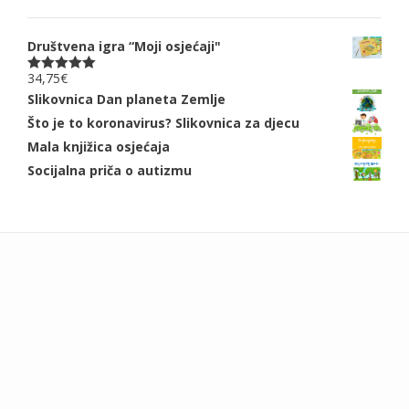
Društvena igra “Moji osjećaji"
34,75
€
Ocjenjeno
5.00
od 5
Slikovnica Dan planeta Zemlje
Što je to koronavirus? Slikovnica za djecu
Mala knjižica osjećaja
Socijalna priča o autizmu
Add your own widgets here