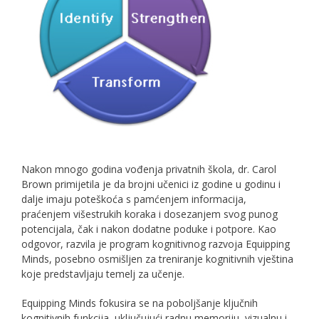
Nakon mnogo godina vođenja privatnih škola, dr. Carol
Brown primijetila je da brojni učenici iz godine u godinu i
dalje imaju poteškoća s pamćenjem informacija,
praćenjem višestrukih koraka i dosezanjem svog punog
potencijala, čak i nakon dodatne poduke i potpore. Kao
odgovor, razvila je program kognitivnog razvoja Equipping
Minds, posebno osmišljen za treniranje kognitivnih vještina
koje predstavljaju temelj za učenje.
Equipping Minds fokusira se na poboljšanje ključnih
kognitivnih funkcija, uključujući radnu memoriju, vizualnu i