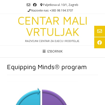
Skip
Paljetkova ul. 10/1, Zagreb
to
Nazovite nas: +385 98 194 3707
content
CENTAR MALI
VRTULJAK
RAZVOJNI CENTAR ZA DJECU I RODITELJE.
IZBORNIK
Equipping Minds® program