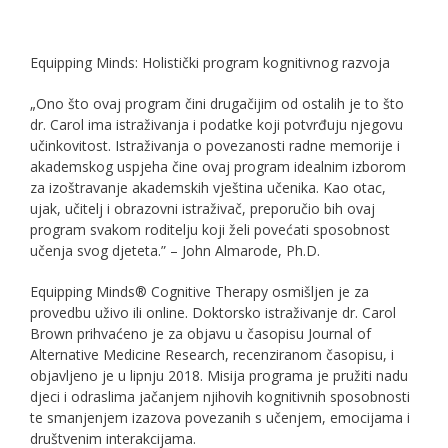
Equipping Minds: Holistički program kognitivnog razvoja
„Ono što ovaj program čini drugačijim od ostalih je to što
dr. Carol ima istraživanja i podatke koji potvrđuju njegovu
učinkovitost. Istraživanja o povezanosti radne memorije i
akademskog uspjeha čine ovaj program idealnim izborom
za izoštravanje akademskih vještina učenika. Kao otac,
ujak, učitelj i obrazovni istraživač, preporučio bih ovaj
program svakom roditelju koji želi povećati sposobnost
učenja svog djeteta.” – John Almarode, Ph.D.
Equipping Minds® Cognitive Therapy osmišljen je za
provedbu uživo ili online. Doktorsko istraživanje dr. Carol
Brown prihvaćeno je za objavu u časopisu Journal of
Alternative Medicine Research, recenziranom časopisu, i
objavljeno je u lipnju 2018. Misija programa je pružiti nadu
djeci i odraslima jačanjem njihovih kognitivnih sposobnosti
te smanjenjem izazova povezanih s učenjem, emocijama i
društvenim interakcijama.