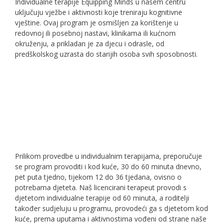
Individualne terapije Equipping Minds u našem centru
uključuju vježbe i aktivnosti koje treniraju kognitivne
vještine. Ovaj program je osmišljen za korištenje u
redovnoj ili posebnoj nastavi, klinikama ili kućnom
okruženju, a prikladan je za djecu i odrasle, od
predškolskog uzrasta do starijih osoba svih sposobnosti.
Prilikom provedbe u individualnim terapijama, preporučuje
se program provoditi i kod kuće, 30 do 60 minuta dnevno,
pet puta tjedno, tijekom 12 do 36 tjedana, ovisno o
potrebama djeteta. Naš licencirani terapeut provodi s
djetetom individualne terapije od 60 minuta, a roditelji
također sudjeluju u programu, provodeći ga s djetetom kod
kuće, prema uputama i aktivnostima vođeni od strane naše