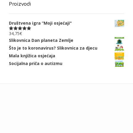
Proizvodi
Društvena igra “Moji osjećaji"
34,75
€
Ocjenjeno
5.00
od 5
Slikovnica Dan planeta Zemlje
Što je to koronavirus? Slikovnica za djecu
Mala knjižica osjećaja
Socijalna priča o autizmu
Add your own widgets here