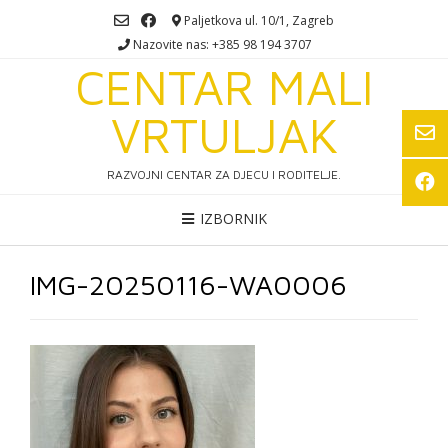
Skip
Paljetkova ul. 10/1, Zagreb
to
Nazovite nas: +385 98 194 3707
content
CENTAR MALI
VRTULJAK
RAZVOJNI CENTAR ZA DJECU I RODITELJE.
IZBORNIK
IMG-20250116-WA0006