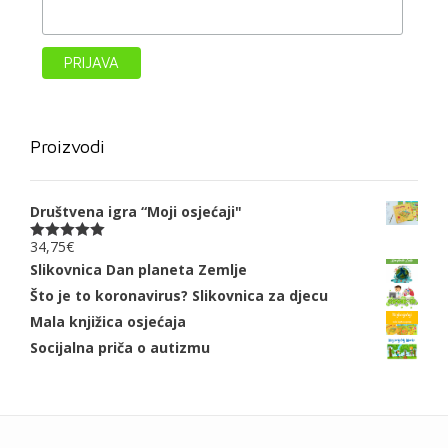
Proizvodi
Društvena igra “Moji osjećaji"
34,75
€
Ocjenjeno
5.00
od 5
Slikovnica Dan planeta Zemlje
Što je to koronavirus? Slikovnica za djecu
Mala knjižica osjećaja
Socijalna priča o autizmu