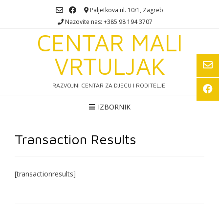
Skip
Paljetkova ul. 10/1, Zagreb
to
Nazovite nas: +385 98 194 3707
content
CENTAR MALI
VRTULJAK
RAZVOJNI CENTAR ZA DJECU I RODITELJE.
IZBORNIK
Transaction Results
[transactionresults]