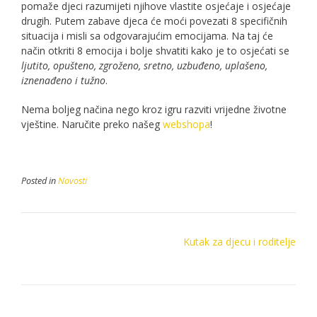
pomaže djeci razumijeti njihove vlastite osjećaje i osjećaje
drugih. Putem zabave djeca će moći povezati 8 specifičnih
situacija i misli sa odgovarajućim emocijama. Na taj će
način otkriti 8 emocija i bolje shvatiti kako je to osjećati se
ljutito, opušteno, zgroženo, sretno, uzbuđeno, uplašeno,
iznenađeno i tužno
.
Nema boljeg načina nego kroz igru razviti vrijedne životne
vještine. Naručite preko našeg
webshopa
!
Posted in
Novosti
Post
Kutak za djecu i roditelje
navigation