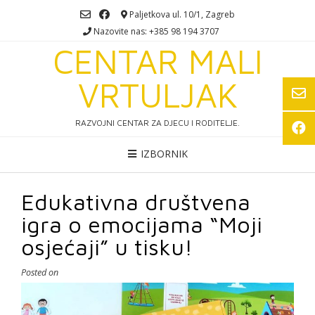
Skip
Paljetkova ul. 10/1, Zagreb
to
Nazovite nas: +385 98 194 3707
content
CENTAR MALI
VRTULJAK
RAZVOJNI CENTAR ZA DJECU I RODITELJE.
IZBORNIK
Edukativna društvena
igra o emocijama “Moji
osjećaji” u tisku!
Posted on