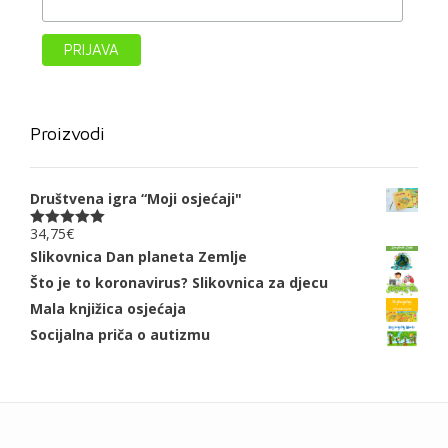
Proizvodi
Društvena igra “Moji osjećaji"
34,75
€
Ocjenjeno
5.00
od 5
Slikovnica Dan planeta Zemlje
Što je to koronavirus? Slikovnica za djecu
Mala knjižica osjećaja
Socijalna priča o autizmu