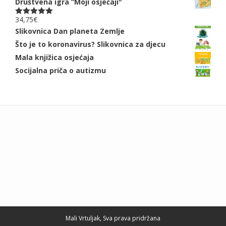
Društvena igra “Moji osjećaji"
34,75
€
Ocjenjeno
5.00
od 5
Slikovnica Dan planeta Zemlje
Što je to koronavirus? Slikovnica za djecu
Mala knjižica osjećaja
Socijalna priča o autizmu
Add your own widgets here
Mali Vrtuljak, Sva prava pridržana