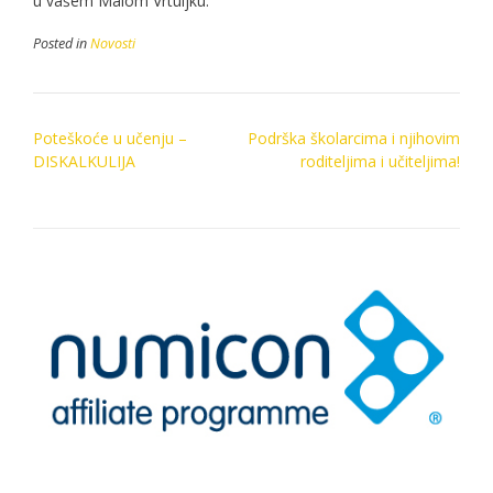
u vašem Malom Vrtuljku.
Posted in
Novosti
Post
Poteškoće u učenju –
Podrška školarcima i njihovim
navigation
DISKALKULIJA
roditeljima i učiteljima!