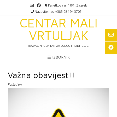
Skip
Paljetkova ul. 10/1, Zagreb
to
Nazovite nas: +385 98 194 3707
content
CENTAR MALI
VRTULJAK
RAZVOJNI CENTAR ZA DJECU I RODITELJE.
IZBORNIK
Važna obavijest!!
Posted on