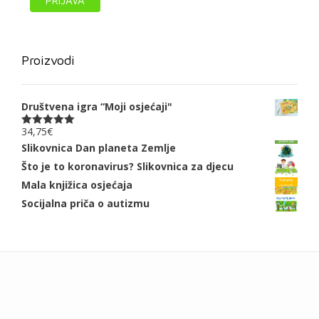
Proizvodi
Društvena igra “Moji osjećaji"
34,75
€
Ocjenjeno
5.00
od 5
Slikovnica Dan planeta Zemlje
Što je to koronavirus? Slikovnica za djecu
Mala knjižica osjećaja
Socijalna priča o autizmu