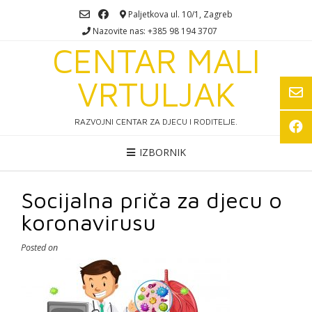
Skip
Paljetkova ul. 10/1, Zagreb
to
Nazovite nas: +385 98 194 3707
content
CENTAR MALI
VRTULJAK
RAZVOJNI CENTAR ZA DJECU I RODITELJE.
IZBORNIK
Socijalna priča za djecu o
koronavirusu
Posted on