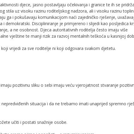
aktivnosti djece, jasno postavljaju očekivanja i granice te ih se pridrž
og stila uz visoku razinu roditeljskog nadzora, ali i visoku razinu toplin
slušaju ga i pokušavaju komunikacijom naći zajedničko rješenje, uvažava
 i demokratski. Discipliniranje je primjereno i slijedi kao posljedica k
je, a ne osobnost. Djeca autoritativnih roditelja često imaju više
lne vještine te manji rizik za razvoj mentalnih teškoća u kasnijoj dob
koji vrijedi za sve roditelje ni koji odgovara svakom djetetu.
imaju pozitivnu sliku o sebi imaju veću vjerojatnost stvaranje pozitivn
iz nepredviđenih situacija i da ne trebamo imati unaprijed spremno rje
žete učiti i postati snažnije osobe.