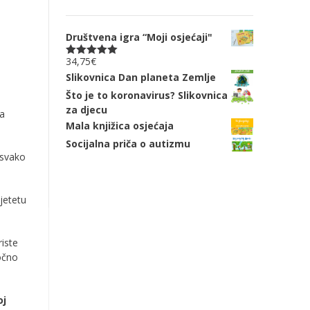
Društvena igra “Moji osjećaji"
34,75
€
Ocjenjeno
5.00
od 5
Slikovnica Dan planeta Zemlje
Što je to koronavirus? Slikovnica
za djecu
ta
Mala knjižica osjećaja
Socijalna priča o autizmu
 svako
jetetu
riste
ročno
oj