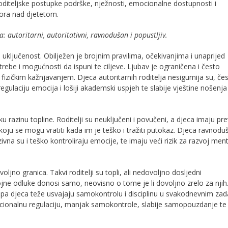
oditeljske postupke podrške, nježnosti, emocionalne dostupnosti i
zora nad djetetom.
: autoritarni, autoritativni, ravnodušan i popustljiv.
 uključenost. Obilježen je brojnim pravilima, očekivanjima i unaprijed
trebe i mogućnosti da ispuni te ciljeve. Ljubav je ograničena i često
fizičkim kažnjavanjem. Djeca autoritarnih roditelja nesigurnija su, če
laciju emocija i lošiji akademski uspjeh te slabije vještine nošenja
sku razinu topline. Roditelji su neuključeni i povučeni, a djeca imaju pre
u koju se mogu vratiti kada im je teško i tražiti putokaz. Djeca ravnodu
ivna su i teško kontroliraju emocije, te imaju veći rizik za razvoj ment
jno granica. Takvi roditelji su topli, ali nedovoljno dosljedni
e odluke donosi samo, neovisno o tome je li dovoljno zrelo za njih
, pa djeca teže usvajaju samokontrolu i disciplinu u svakodnevnim zad
ocionalnu regulaciju, manjak samokontrole, slabije samopouzdanje te