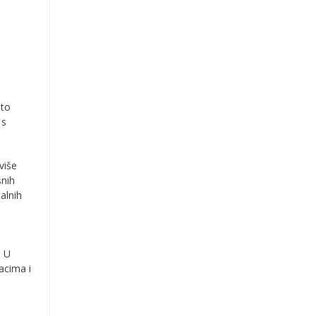
sto
 s
više
šnih
alnih
. U
acima i