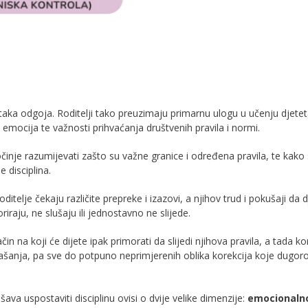
taka odgoja. Roditelji tako preuzimaju primarnu ulogu u učenju djete
u emocija te važnosti prihvaćanja društvenih pravila i normi.
očinje razumijevati zašto su važne granice i određena pravila, te kako
 disciplina.
elje čekaju različite prepreke i izazovi, a njihov trud i pokušaji da d
raju, ne slušaju ili jednostavno ne slijede.
in na koji će dijete ipak primorati da slijedi njihova pravila, a tada ko
ponašanja, pa sve do potpuno neprimjerenih oblika korekcija koje dugo
šava uspostaviti disciplinu ovisi o dvije velike dimenzije:
emocionaln