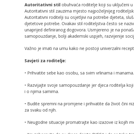
Autoritativni stil
obuhvaća roditelje koji su uključeni u 
Autoritativni stil zauzima mjesto najpoželjnijeg roditeljsk
Autoritativni roditelji su osjetljivi na potrebe djeteta, 
djetetove potrebe. Ovakav stil roditeljstva često se naziva
unaprijed definiranog dogovora. Usmjereno je na ponašan
samopouzdanje, bolji akademski uspjeh, razvijenije socija
Važno je imati na umu kako ne postoji univerzalni recept 
Savjeti za roditelje:
• Prihvatite sebe kao osobu, sa svim vrlinama i manama.
• Razvijajte svoje samopouzdanje jer djeca roditelja koji 
i o njima samima.
• Budite spremni na promjene i prihvatite da život čini n
za svaku od njih.
• Neugodne situacije promatrajte kao izazove iz kojih mo