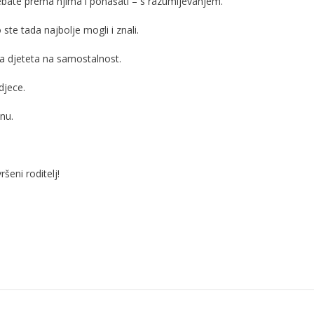
rebate prema njima i ponašati – s razumijevanjem.
 ste tada najbolje mogli i znali.
ja djeteta na samostalnost.
djece.
nu.
šeni roditelj!