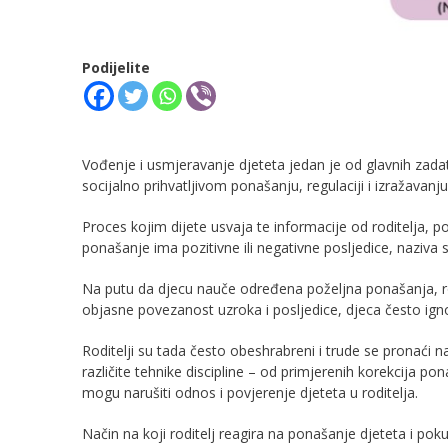
Podijelite
Vođenje i usmjeravanje djeteta jedan je od glavnih zada
socijalno prihvatljivom ponašanju, regulaciji i izražavanj
Proces kojim dijete usvaja te informacije od roditelja, p
ponašanje ima pozitivne ili negativne posljedice, naziva se
Na putu da djecu nauče određena poželjna ponašanja, rodit
objasne povezanost uzroka i posljedice, djeca često ignori
Roditelji su tada često obeshrabreni i trude se pronaći nač
različite tehnike discipline – od primjerenih korekcija 
mogu narušiti odnos i povjerenje djeteta u roditelja.
Način na koji roditelj reagira na ponašanje djeteta i poku