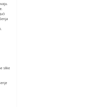
avaju.
e.
jući
ršenja
i.
e slike
šenje