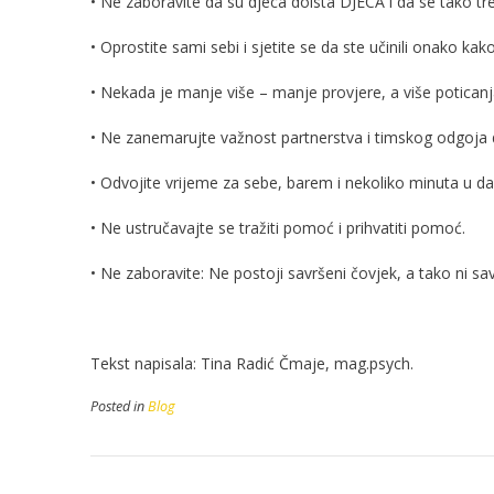
• Ne zaboravite da su djeca doista DJECA i da se tako t
• Oprostite sami sebi i sjetite se da ste učinili onako kako
• Nekada je manje više – manje provjere, a više potican
• Ne zanemarujte važnost partnerstva i timskog odgoja 
• Odvojite vrijeme za sebe, barem i nekoliko minuta u da
• Ne ustručavajte se tražiti pomoć i prihvatiti pomoć.
• Ne zaboravite: Ne postoji savršeni čovjek, a tako ni savr
Tekst napisala: Tina Radić Čmaje, mag.psych.
Posted in
Blog