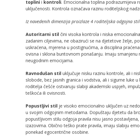
toplini
i
kontroli
. Emocionalna toplina podrazumijeva r
uključenosti. Kontrola označava razinu roditeljskog nad
Iz navedenih dimenzija proizlaze 4 roditeljska odgojna stila
Autoritarni stil
čini visoka kontrola i niska emocionalna
zadanim ciljevima, ne obazirući se na djetetove želje, po
uskraćena, mjerena u postignućima, a disciplina praćena 
ovisna i sklona buntovnom ponašanju. Imaju smanjenu regu
neugodnim emocijama.
Ravnodušan stil
uključuje nisku razinu kontrole, ali i ni
slobode, bez jasnih granica i vodstva, ali i sigurne luke 
roditelja češće ostvaruju slabiji akademski uspjeh, impulz
teškoća ili ovisnosti.
Popustljivi stil
je visoko emocionalno uključen uz nedovol
u svojim odgojnim metodama. Dopuštaju djetetu da brojn
popustljivom stilu odgoja pravila nisu jasno postavljena
izazovima. Obično teško prate pravila, imaju slabiju em
ponekad egocentrične osobine.