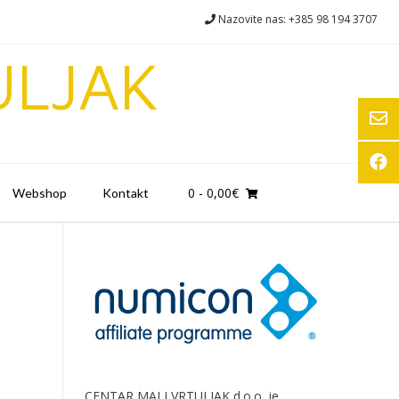
Nazovite nas: +385 98 194 3707
ULJAK
0
- 0,00€
Webshop
Kontakt
CENTAR MALI VRTULJAK d.o.o. je