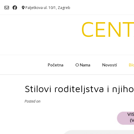
Skip
Paljetkova ul. 10/1, Zagreb
to
content
CENT
Početna
O Nama
Novosti
Bl
Stilovi roditeljstva i nji
Posted on