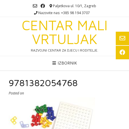
Skip
Paljetkova ul. 10/1, Zagreb
to
Nazovite nas: +385 98 194 3707
content
CENTAR MALI
VRTULJAK
RAZVOJNI CENTAR ZA DJECU I RODITELJE.
IZBORNIK
9781382054768
Posted on