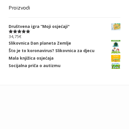
Proizvodi
Društvena igra “Moji osjećaji"
34,75
€
Ocjenjeno
5.00
od 5
Slikovnica Dan planeta Zemlje
Što je to koronavirus? Slikovnica za djecu
Mala knjižica osjećaja
Socijalna priča o autizmu
Add your own widgets here