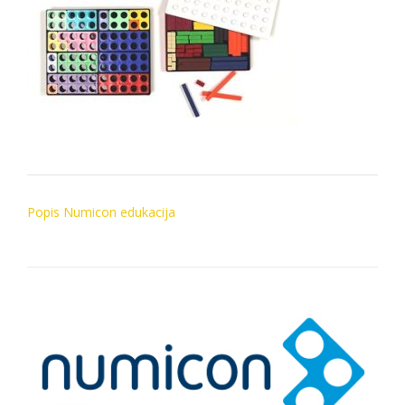
Post
Popis Numicon edukacija
navigation