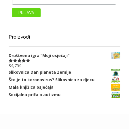
Proizvodi
Društvena igra “Moji osjećaji"
34,75
€
Ocjenjeno
5.00
od 5
Slikovnica Dan planeta Zemlje
Što je to koronavirus? Slikovnica za djecu
Mala knjižica osjećaja
Socijalna priča o autizmu