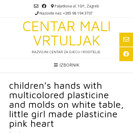
Skip
Paljetkova ul. 10/1, Zagreb
to
Nazovite nas: +385 98 194 3707
content
CENTAR MALI
VRTULJAK
RAZVOJNI CENTAR ZA DJECU I RODITELJE.
IZBORNIK
children’s hands with
multicolored plasticine
and molds on white table,
little girl made plasticine
pink heart