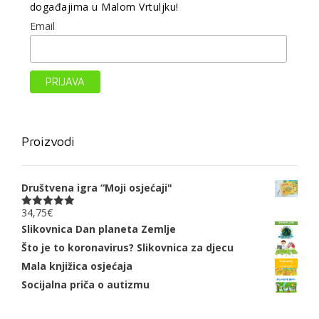
događajima u Malom Vrtuljku!
Email
Proizvodi
Društvena igra “Moji osjećaji"
34,75
€
Ocjenjeno
5.00
od 5
Slikovnica Dan planeta Zemlje
Što je to koronavirus? Slikovnica za djecu
Mala knjižica osjećaja
Socijalna priča o autizmu