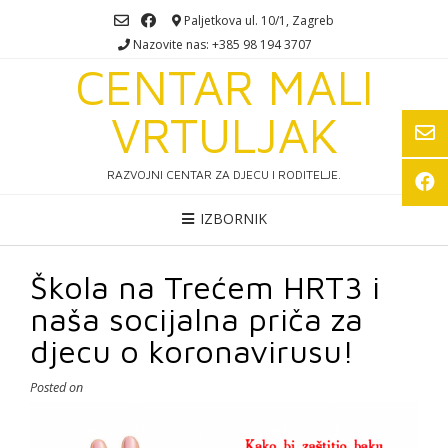
Skip
Paljetkova ul. 10/1, Zagreb
to
Nazovite nas: +385 98 194 3707
content
CENTAR MALI
VRTULJAK
RAZVOJNI CENTAR ZA DJECU I RODITELJE.
IZBORNIK
Škola na Trećem HRT3 i
naša socijalna priča za
djecu o koronavirusu!
Posted on