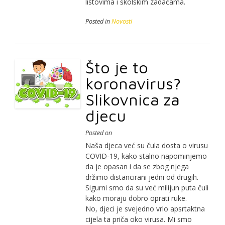
listovima i školskim zadaćama.
Posted in
Novosti
Što je to
koronavirus?
Slikovnica za
djecu
Posted on
Naša djeca već su čula dosta o virusu
COVID-19, kako stalno napominjemo
da je opasan i da se zbog njega
držimo distancirani jedni od drugih.
Sigurni smo da su već milijun puta čuli
kako moraju dobro oprati ruke.
No, djeci je svejedno vrlo apsrtaktna
cijela ta priča oko virusa. Mi smo