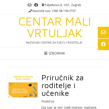
Skip
Paljetkova ul. 10/1, Zagreb
to
Nazovite nas: +385 98 194 3707
content
CENTAR MALI
VRTULJAK
RAZVOJNI CENTAR ZA DJECU I RODITELJE.
IZBORNIK
Priručnik za
roditelje i
učenike
Posted on
Iza nas je već cijeli mjesec nastave,