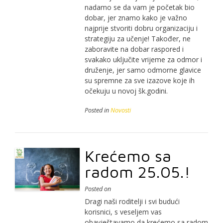
nadamo se da vam je početak bio
dobar, jer znamo kako je važno
najprije stvoriti dobru organizaciju i
strategiju za učenje! Također, ne
zaboravite na dobar raspored i
svakako uključite vrijeme za odmor i
druženje, jer samo odmorne glavice
su spremne za sve izazove koje ih
očekuju u novoj šk.godini.
Posted in
Novosti
Krećemo sa
radom 25.05.!
Posted on
Dragi naši roditelji i svi budući
korisnici, s veseljem vas
obavještavamo da krećemo sa radom