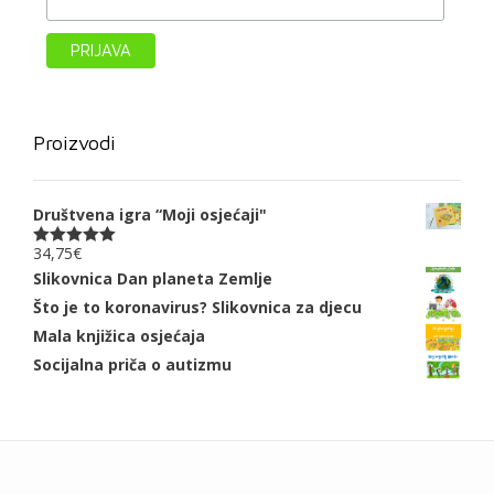
Proizvodi
Društvena igra “Moji osjećaji"
34,75
€
Ocjenjeno
5.00
od 5
Slikovnica Dan planeta Zemlje
Što je to koronavirus? Slikovnica za djecu
Mala knjižica osjećaja
Socijalna priča o autizmu