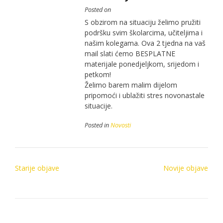
Posted on
S obzirom na situaciju želimo pružiti
podršku svim školarcima, učiteljima i
našim kolegama. Ova 2 tjedna na vaš
mail slati ćemo BESPLATNE
materijale ponedjeljkom, srijedom i
petkom!
Želimo barem malim dijelom
pripomoći i ublažiti stres novonastale
situacije.
Posted in
Novosti
Navigacija
Starije objave
Novije objave
objava